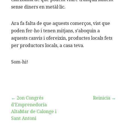
sense diners en metàl·lic.
Ara fa falta de que aquests comerços, vist que
poden fer-ho i tenen mitjans, s’aboquin a
aquests canvis i ofereixin, productes locals fets
per productors locals, a casa teva.
Som-hi!
Navegació
← 2on Congrés
Reinicia →
d’Emprenedoria
d'entrades
AltaMar de Calonge i
Sant Antoni