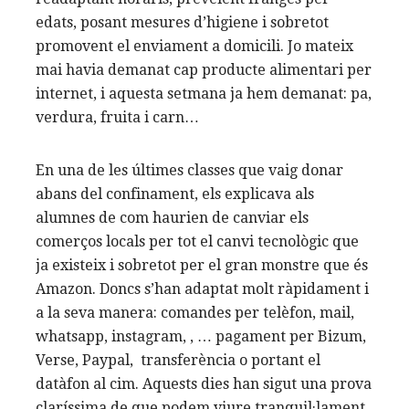
edats, posant mesures d’higiene i sobretot
promovent el enviament a domicili. Jo mateix
mai havia demanat cap producte alimentari per
internet, i aquesta setmana ja hem demanat: pa,
verdura, fruita i carn…
En una de les últimes classes que vaig donar
abans del confinament, els explicava als
alumnes de com haurien de canviar els
comerços locals per tot el canvi tecnològic que
ja existeix i sobretot per el gran monstre que és
Amazon. Doncs s’han adaptat molt ràpidament i
a la seva manera: comandes per telèfon, mail,
whatsapp, instagram, , … pagament per Bizum,
Verse, Paypal, transferència o portant el
datàfon al cim. Aquests dies han sigut una prova
claríssima de que podem viure tranquil·lament